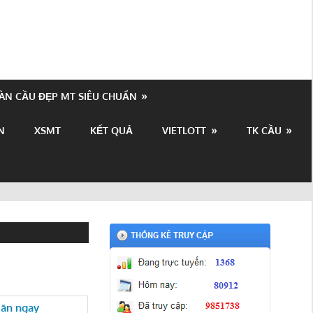
ÀN CẦU ĐẸP MT SIÊU CHUẨN
N
XSMT
KẾT QUẢ
VIETLOTT
TK CẦU
ăn ngay