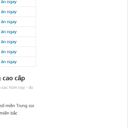
ăn ngay
ăn ngay
ăn ngay
ăn ngay
ăn ngay
ăn ngay
ăn ngay
g cao cấp
h xac hom nay - du
 số miền Trung soi
 miền bắc