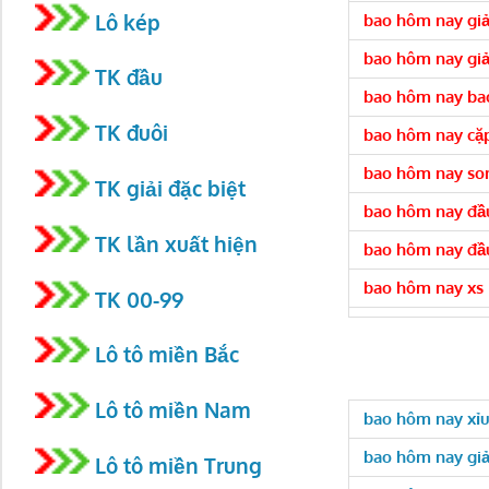
Lô kép
bao hôm nay giả
bao hôm nay giả
TK đầu
bao hôm nay ba
TK đuôi
bao hôm nay cặp
bao hôm nay son
TK giải đặc biệt
bao hôm nay đầu
TK lần xuất hiện
bao hôm nay đầu
bao hôm nay xs 
TK 00-99
Lô tô miền Bắc
Lô tô miền Nam
bao hôm nay xỉu
bao hôm nay giải
Lô tô miền Trung