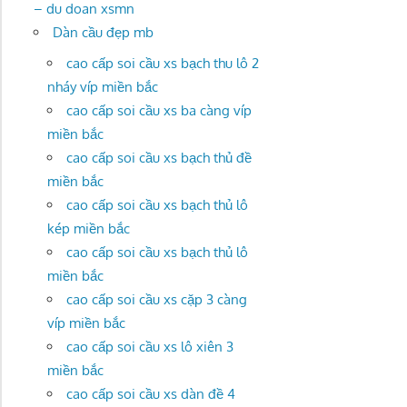
– du doan xsmn
Dàn cầu đẹp mb
cao cấp soi cầu xs bạch thu lô 2
nháy víp miền bắc
cao cấp soi cầu xs ba càng víp
miền bắc
cao cấp soi cầu xs bạch thủ đề
miền bắc
cao cấp soi cầu xs bạch thủ lô
kép miền bắc
cao cấp soi cầu xs bạch thủ lô
miền bắc
cao cấp soi cầu xs cặp 3 càng
víp miền bắc
cao cấp soi cầu xs lô xiên 3
miền bắc
cao cấp soi cầu xs dàn đề 4