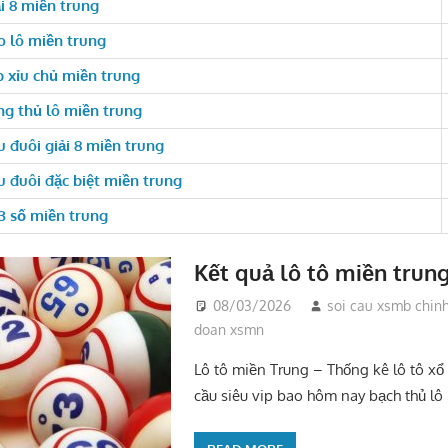
i 8 miền trung
 lô miền trung
 xỉu chủ miền trung
g thủ lô miền trung
 đuôi giải 8 miền trung
 đuôi đặc biệt miền trung
3 số miền trung
Kết quả lô tô miền trun
08/03/2026
soi cau xsmb chin
doan xsmn
Lô tô miền Trung – Thống kê lô tô xổ
cầu siêu vip bao hôm nay bạch thủ lô