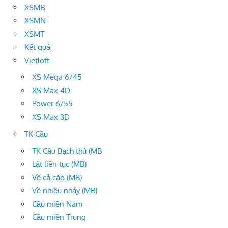
XSMB
XSMN
XSMT
Kết quả
Vietlott
XS Mega 6/45
XS Max 4D
Power 6/55
XS Max 3D
TK Cầu
TK Cầu Bạch thủ (MB
Lật liên tục (MB)
Về cả cặp (MB)
Về nhiều nháy (MB)
Cầu miền Nam
Cầu miền Trung