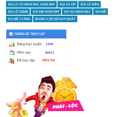
SOI LO TO MIEN BAC HOM NAY
SOI LO VIP
SOI LÔ XIÊN
SOI LÔ XSMB
SOI MB HOM NAY
SOI SO MIEN BAC
SOI ĐỀ
SOI ĐỀ 3 CÀNG
ĐOÁN 1 CẶP SỐ DUY NHẤT