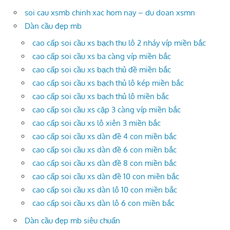
soi cau xsmb chinh xac hom nay – du doan xsmn
Dàn cầu đẹp mb
cao cấp soi cầu xs bạch thu lô 2 nháy víp miền bắc
cao cấp soi cầu xs ba càng víp miền bắc
cao cấp soi cầu xs bạch thủ đề miền bắc
cao cấp soi cầu xs bạch thủ lô kép miền bắc
cao cấp soi cầu xs bạch thủ lô miền bắc
cao cấp soi cầu xs cặp 3 càng víp miền bắc
cao cấp soi cầu xs lô xiên 3 miền bắc
cao cấp soi cầu xs dàn đề 4 con miền bắc
cao cấp soi cầu xs dàn đề 6 con miền bắc
cao cấp soi cầu xs dàn đề 8 con miền bắc
cao cấp soi cầu xs dàn đề 10 con miền bắc
cao cấp soi cầu xs dàn lô 10 con miền bắc
cao cấp soi cầu xs dàn lô 6 con miền bắc
Dàn cầu đẹp mb siêu chuẩn