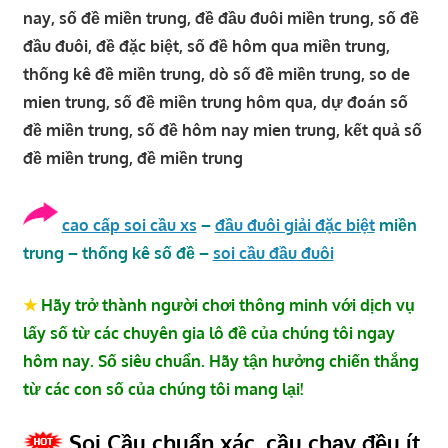
nay, số đề miền trung, đề đầu đuôi miền trung, số đề
đầu đuôi, đề đặc biệt, số đề hôm qua miền trung,
thống kê đề miền trung, dò số đề miền trung, so de
mien trung, số đề miền trung hôm qua, dự đoán số
đề miền trung, số đề hôm nay mien trung, kết quả số
đề miền trung, đề miền trung
cao cấp soi cầu xs
–
đầu đuôi giải đặc biệt
miền
trung – thống kê số đề –
soi cầu đầu đuôi
★
Hãy trở thành người chơi thông minh với dịch vụ
lấy số từ các chuyên gia lô đề của chúng tôi ngay
hôm nay. Số siêu chuẩn. Hãy tận hưởng chiến thắng
từ các con số của chúng tôi mang lại!
Soi Cầu chuẩn xác, cầu chạy đều ít