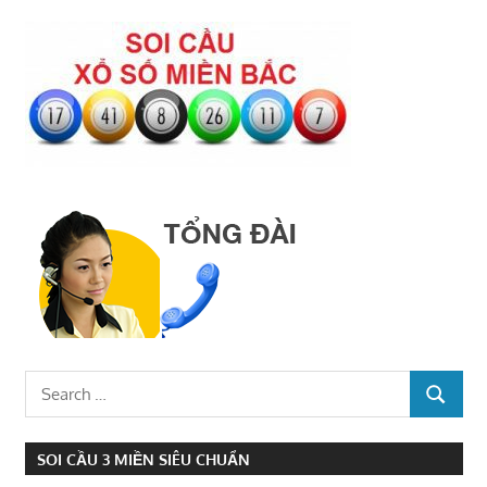
Search
SEARCH
for:
SOI CẦU 3 MIỀN SIÊU CHUẨN