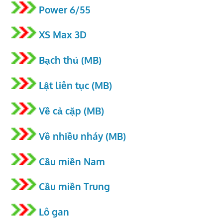
Power 6/55
XS Max 3D
Bạch thủ (MB)
Lật liên tục (MB)
Về cả cặp (MB)
Về nhiều nháy (MB)
Cầu miền Nam
Cầu miền Trung
Lô gan