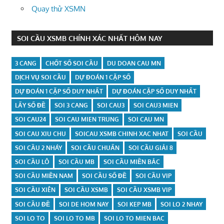
Quay thử XSMN
SOI CẦU XSMB CHÍNH XÁC NHẤT HÔM NAY
3 CANG
CHỐT SỐ SOI CẦU
DU DOAN CAU MN
DỊCH VỤ SOI CẦU
DỰ ĐOÁN 1 CẶP SỐ
DỰ ĐOÁN 1 CẶP SỐ DUY NHẤT
DỰ ĐOÁN CẶP SỐ DUY NHẤT
LẤY SỐ ĐỀ
SOI 3 CANG
SOI CAU3
SOI CAU3 MIEN
SOI CAU24
SOI CAU MIEN TRUNG
SOI CAU MN
SOI CAU XIU CHU
SOICAU XSMB CHINH XAC NHAT
SOI CẦU
SOI CẦU 2 NHÁY
SOI CẦU CHUẨN
SOI CẦU GIẢI 8
SOI CẦU LÔ
SOI CẦU MB
SOI CẦU MIỀN BẮC
SOI CẦU MIỀN NAM
SOI CẦU SỐ ĐỀ
SOI CẦU VIP
SOI CẦU XIÊN
SOI CẦU XSMB
SOI CẦU XSMB VIP
SOI CẦU ĐỀ
SOI DE HOM NAY
SOI KEP MB
SOI LO 2 NHAY
SOI LO TO
SOI LO TO MB
SOI LO TO MIEN BAC