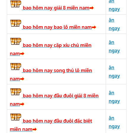
ăn
bao hôm nay giải 8 miền nam
ngay
ăn
bao hôm nay bao lô miền nam
ngay
ăn
bao hôm nay cặp xỉu chủ miền
ngay
nam
ăn
bao hôm nay song thủ lô miền
ngay
nam
ăn
bao hôm nay đầu đuôi giải 8 miền
ngay
nam
ăn
bao hôm nay đầu đuôi đặc biệt
ngay
miền nam