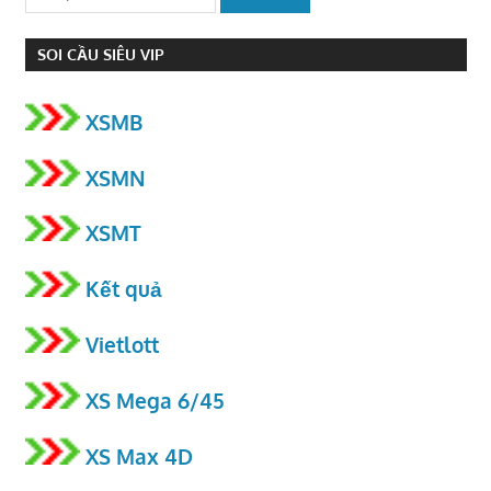
SOI CẦU SIÊU VIP
XSMB
XSMN
XSMT
Kết quả
Vietlott
XS Mega 6/45
XS Max 4D