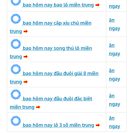
bao hôm nay bao lô miền trung
ngay
ăn
bao hôm nay cặp xỉu chủ miền
ngay
trung
ăn
bao hôm nay song thủ lô miền
ngay
trung
ăn
bao hôm nay đầu đuôi giải 8 miền
ngay
trung
ăn
bao hôm nay đầu đuôi đặc biệt
ngay
miền trung
ăn
bao hôm nay lô 3 số miền trung
ngay