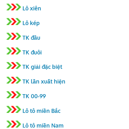
Lô xiên
Lô kép
TK đầu
TK đuôi
TK giải đặc biệt
TK lần xuất hiện
TK 00-99
Lô tô miền Bắc
Lô tô miền Nam