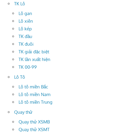
TK Lô
Lô gan
Lô xiên
Lô kép
TK đầu
TK đuôi
TK giải đặc biệt
TK lần xuất hiện
TK 00-99
Lô Tô
Lô tô miền Bắc
Lô tô miền Nam
Lô tô miền Trung
Quay thử
Quay thử XSMB
Quay thử XSMT