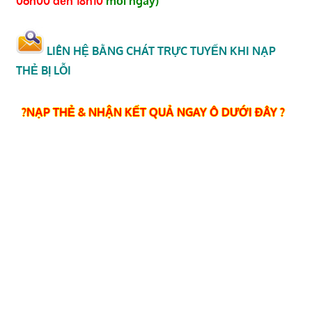
06h00 đến 18h10
mỗi ngày)
LIÊN HỆ BẰNG CHÁT TRỰC TUYẾN KHI NẠP
THẺ BỊ LỖI
?NẠP THẺ & NHẬN KẾT QUẢ NGAY Ô DƯỚI ĐÂY ?