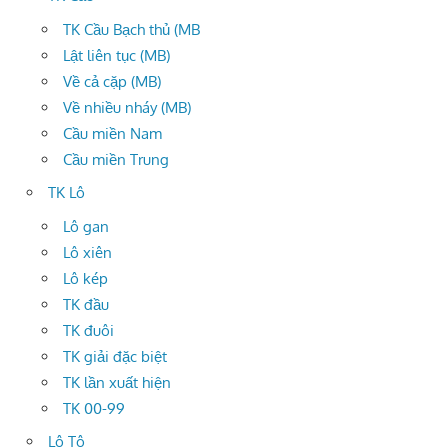
TK Cầu Bạch thủ (MB
Lật liên tục (MB)
Về cả cặp (MB)
Về nhiều nháy (MB)
Cầu miền Nam
Cầu miền Trung
TK Lô
Lô gan
Lô xiên
Lô kép
TK đầu
TK đuôi
TK giải đặc biệt
TK lần xuất hiện
TK 00-99
Lô Tô