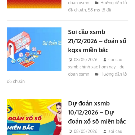
doan xsmn
Hướng dẫn lô
đề chuẩn
,
Sổ mơ lô đề
Soi cầu xsmb
21/12/2026 – đoán số
kqxs miền bắc
08/05/2026
soi cau
xsmb chinh xac hom nay - du
doan xsmn
Hướng dẫn lô
đề chuẩn
Dự đoán xsmb
10/12/2026 – Dự
đoán xổ số miền bắc
08/05/2026
soi cau