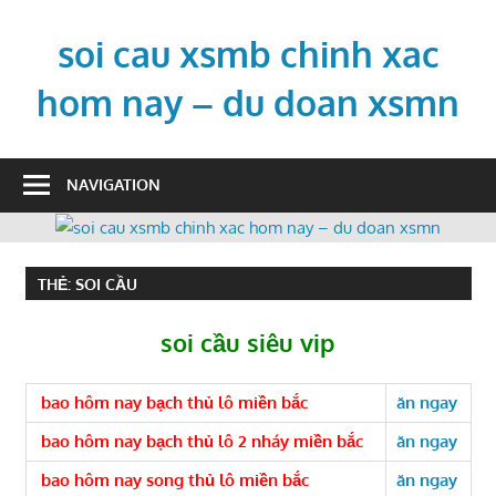
Skip
to
soi cau xsmb chinh xac
content
hom nay – du doan xsmn
soi
cau
NAVIGATION
xsmb
chinh
xac
THẺ:
SOI CẦU
hom
nay
soi cầu siêu vip
–
du
bao hôm nay bạch thủ lô miền bắc
ăn ngay
doan
xsmn
bao hôm nay bạch thủ lô 2 nháy miền bắc
ăn ngay
bao hôm nay song thủ lô miền bắc
ăn ngay