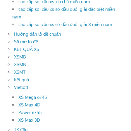
cao cấp soi cầu xs xíu chủ miền nam
cao cấp soi cầu xs sớ đầu đuôi giải đặc biệt miền
nam
cao cấp soi cầu xs sớ đầu đuôi giải 8 miền nam
Hướng dẫn lô đề chuẩn
Sổ mơ lô đề
KẾT QUẢ XS
XSMB
XSMN
XSMT
Kết quả
Vietlott
XS Mega 6/45
XS Max 4D
Power 6/55
XS Max 3D
TK Cầu