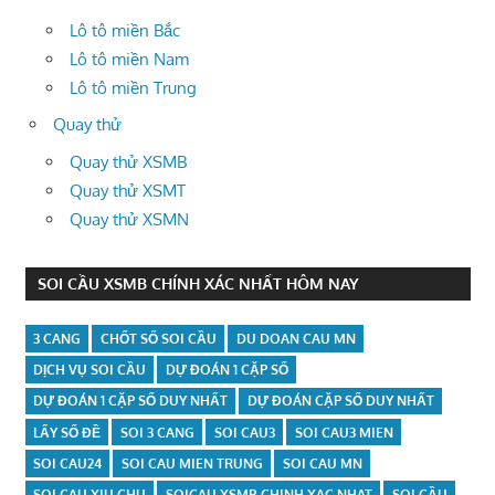
Lô tô miền Bắc
Lô tô miền Nam
Lô tô miền Trung
Quay thử
Quay thử XSMB
Quay thử XSMT
Quay thử XSMN
SOI CẦU XSMB CHÍNH XÁC NHẤT HÔM NAY
3 CANG
CHỐT SỐ SOI CẦU
DU DOAN CAU MN
DỊCH VỤ SOI CẦU
DỰ ĐOÁN 1 CẶP SỐ
DỰ ĐOÁN 1 CẶP SỐ DUY NHẤT
DỰ ĐOÁN CẶP SỐ DUY NHẤT
LẤY SỐ ĐỀ
SOI 3 CANG
SOI CAU3
SOI CAU3 MIEN
SOI CAU24
SOI CAU MIEN TRUNG
SOI CAU MN
SOI CAU XIU CHU
SOICAU XSMB CHINH XAC NHAT
SOI CẦU