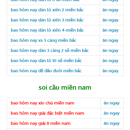
bao hôm nay dàn lô xiên 2 miền bắc
ăn ngay
bao hôm nay dàn lô xiên 3 miền bắc
ăn ngay
bao hôm nay dàn lô xiên 4 miền bắc
ăn ngay
bao hôm nay xs 3 càng miền bắc
ăn ngay
bao hôm nay dàn 3 càng 2 số miền bắc
ăn ngay
bao hôm nay dàn lô 10 số miền bắc
ăn ngay
bao hôm nay đề đầu đuôi miền bắc
ăn ngay
soi cầu miền nam
bao hôm nay xỉu chủ miền nam
ăn ngay
bao hôm nay giải đặc biệt miền nam
ăn ngay
bao hôm nay giải 8 miền nam
ăn ngay