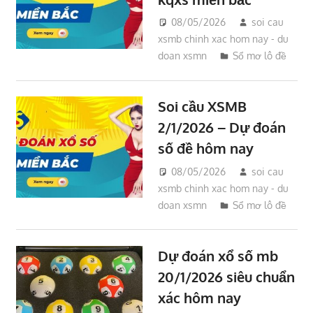
08/05/2026
soi cau
xsmb chinh xac hom nay - du
doan xsmn
Sổ mơ lô đề
Soi cầu XSMB
2/1/2026 – Dự đoán
số đề hôm nay
08/05/2026
soi cau
xsmb chinh xac hom nay - du
doan xsmn
Sổ mơ lô đề
Dự đoán xổ số mb
20/1/2026 siêu chuẩn
xác hôm nay