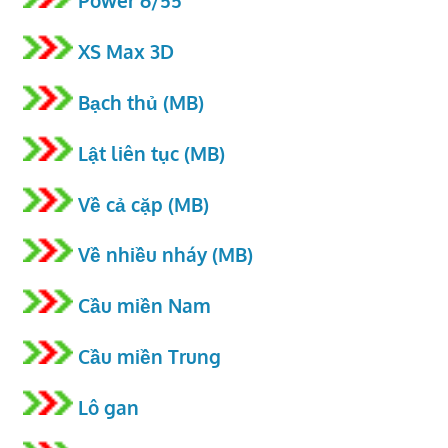
Power 6/55
XS Max 3D
Bạch thủ (MB)
Lật liên tục (MB)
Về cả cặp (MB)
Về nhiều nháy (MB)
Cầu miền Nam
Cầu miền Trung
Lô gan