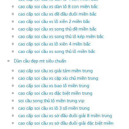
cao cấp soi cầu xs dàn lô 8 con miền bắc
cao cấp soi cầu xs đề đầu đuôi miền bắc
cao cấp soi cầu xs lô xiên 2 miền bắc
cao cấp soi cầu xs song thủ đề miền bắc
cao cấp soi cầu xs song thủ lô kép miền bắc
cao cấp soi cầu xs lô xiên 4 miền bắc
cao cấp soi cầu xs song thủ lô miền bắc
Dàn cầu đẹp mt siêu chuẩn
cao cấp soi cầu xs giải tám miền trung
cao cấp soi cầu xs cặp xíu chủ miền trung
cao cấp soi cầu xs bao lô miền trung
cao cấp soi cầu xs đặc biệt miền trung
soi cầu song thủ lô miền trung vip
cao cấp soi cầu xs lô 3 số miền trung
cao cấp soi cầu xs sớ đầu đuôi giải 8 miền trung
cao cấp soi cầu xs sớ đầu đuôi giải đặc biệt miền