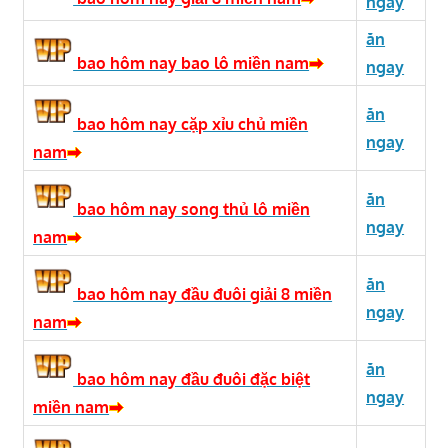
ngay
ăn
bao hôm nay bao lô miền nam
ngay
ăn
bao hôm nay cặp xỉu chủ miền
ngay
nam
ăn
bao hôm nay song thủ lô miền
ngay
nam
ăn
bao hôm nay đầu đuôi giải 8 miền
ngay
nam
ăn
bao hôm nay đầu đuôi đặc biệt
ngay
miền nam