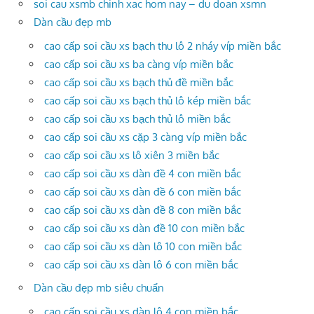
soi cau xsmb chinh xac hom nay – du doan xsmn
Dàn cầu đẹp mb
cao cấp soi cầu xs bạch thu lô 2 nháy víp miền bắc
cao cấp soi cầu xs ba càng víp miền bắc
cao cấp soi cầu xs bạch thủ đề miền bắc
cao cấp soi cầu xs bạch thủ lô kép miền bắc
cao cấp soi cầu xs bạch thủ lô miền bắc
cao cấp soi cầu xs cặp 3 càng víp miền bắc
cao cấp soi cầu xs lô xiên 3 miền bắc
cao cấp soi cầu xs dàn đề 4 con miền bắc
cao cấp soi cầu xs dàn đề 6 con miền bắc
cao cấp soi cầu xs dàn đề 8 con miền bắc
cao cấp soi cầu xs dàn đề 10 con miền bắc
cao cấp soi cầu xs dàn lô 10 con miền bắc
cao cấp soi cầu xs dàn lô 6 con miền bắc
Dàn cầu đẹp mb siêu chuẩn
cao cấp soi cầu xs dàn lô 4 con miền bắc