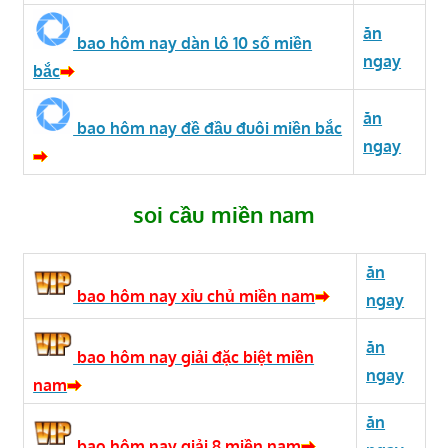
ăn
bao hôm nay dàn lô 10 số miền
ngay
bắc
ăn
bao hôm nay đề đầu đuôi miền bắc
ngay
soi cầu miền nam
ăn
bao hôm nay xỉu chủ miền nam
ngay
ăn
bao hôm nay giải đặc biệt miền
ngay
nam
ăn
bao hôm nay giải 8 miền nam