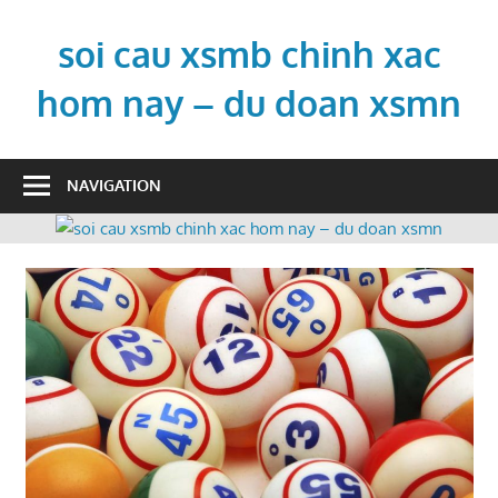
Skip
to
soi cau xsmb chinh xac
content
hom nay – du doan xsmn
soi
cau
NAVIGATION
xsmb
chinh
xac
hom
nay
–
du
doan
xsmn