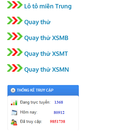
Lô tô miền Trung
Quay thử
Quay thử XSMB
Quay thử XSMT
Quay thử XSMN