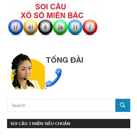
Search
SEARCH
for:
SOI CẦU 3 MIỀN SIÊU CHUẨN