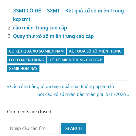
XSMT LÔ ĐỀ – SXMT – Kết quả xổ số miền Trung –
kqxsmt
cầu miền Trung cao cấp
Quay thử xổ số miền trung cao cấp
CÓ KẾT QUẢ XỔ SỐ MIỀN NAM
KẾT QUẢ LÔ TÔ MIỀN TRUNG
LÔ TÔ MIỀN TRUNG
LÔ TÔ MIỀN TRUNG CAO CẤP
XSMB HOM NAY
Điều
Previous
Cách ôm bảng lô đề hiệu quả nhất không bị thua lỗ
Post:
Next
Soi cầu xổ số miền bắc miễn phí 15/11/2026
hướng
Post:
bài
Comments are closed.
viết
SEARCH