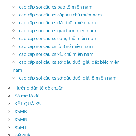
cao cấp soi cầu xs bao lô miền nam
cao cấp soi cầu xs cặp xíu chủ miền nam
cao cấp soi cầu xs đặc biệt miền nam
cao cấp soi cầu xs giải tám miền nam
cao cấp soi cầu xs song thủ miền nam
cao cấp soi cầu xs lô 3 số miền nam
cao cấp soi cầu xs xíu chủ miền nam
cao cấp soi cầu xs sớ đầu đuôi giải đặc biệt miền
nam
cao cấp soi cầu xs sớ đầu đuôi giải 8 miền nam
Hướng dẫn lô đề chuẩn
Sổ mơ lô đề
KẾT QUẢ XS
XSMB
XSMN
XSMT
Kết quả