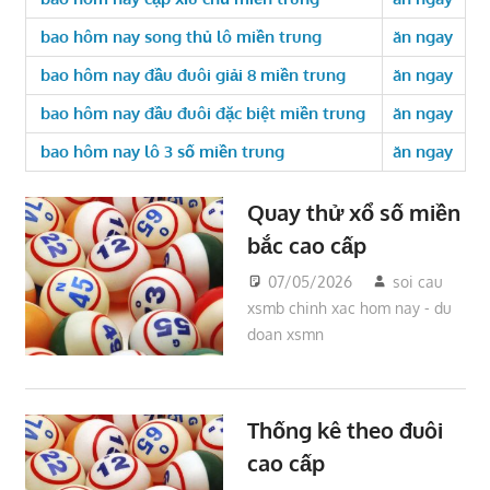
bao hôm nay song thủ lô miền trung
ăn ngay
bao hôm nay đầu đuôi giải 8 miền trung
ăn ngay
bao hôm nay đầu đuôi đặc biệt miền trung
ăn ngay
bao hôm nay lô 3 số miền trung
ăn ngay
Quay thử xổ số miền
bắc cao cấp
07/05/2026
soi cau
xsmb chinh xac hom nay - du
doan xsmn
Thống kê theo đuôi
cao cấp