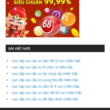
BÀI VIẾT MỚI
cao cấp soi cầu xs dàn đề 6 con miền bắc
cao cấp soi cầu xs lô xiên 3 miền bắc
cao cấp soi cầu xs ba càng víp miền bắc
cao cấp soi cầu xs song thủ đề miền bắc
cao cấp soi cầu xs dàn lô 4 con miền bắc
cao cấp soi cầu xs dàn đề 10 con miền bắc
cao cấp soi cầu xs đề đầu đuôi miền bắc