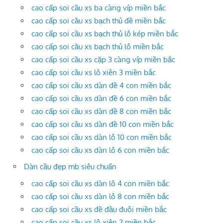
cao cấp soi cầu xs ba càng víp miền bắc
cao cấp soi cầu xs bạch thủ đề miền bắc
cao cấp soi cầu xs bạch thủ lô kép miền bắc
cao cấp soi cầu xs bạch thủ lô miền bắc
cao cấp soi cầu xs cặp 3 càng víp miền bắc
cao cấp soi cầu xs lô xiên 3 miền bắc
cao cấp soi cầu xs dàn đề 4 con miền bắc
cao cấp soi cầu xs dàn đề 6 con miền bắc
cao cấp soi cầu xs dàn đề 8 con miền bắc
cao cấp soi cầu xs dàn đề 10 con miền bắc
cao cấp soi cầu xs dàn lô 10 con miền bắc
cao cấp soi cầu xs dàn lô 6 con miền bắc
Dàn cầu đẹp mb siêu chuẩn
cao cấp soi cầu xs dàn lô 4 con miền bắc
cao cấp soi cầu xs dàn lô 8 con miền bắc
cao cấp soi cầu xs đề đầu đuôi miền bắc
cao cấp soi cầu xs lô xiên 2 miền bắc