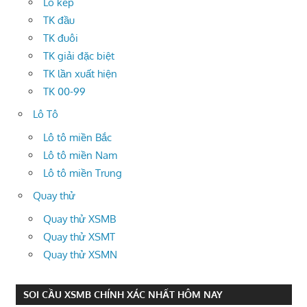
Lô kép
TK đầu
TK đuôi
TK giải đặc biệt
TK lần xuất hiện
TK 00-99
Lô Tô
Lô tô miền Bắc
Lô tô miền Nam
Lô tô miền Trung
Quay thử
Quay thử XSMB
Quay thử XSMT
Quay thử XSMN
SOI CẦU XSMB CHÍNH XÁC NHẤT HÔM NAY