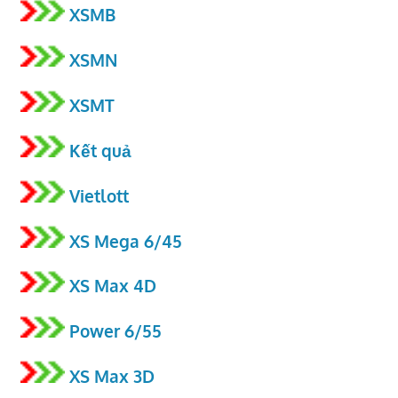
XSMB
XSMN
XSMT
Kết quả
Vietlott
XS Mega 6/45
XS Max 4D
Power 6/55
XS Max 3D