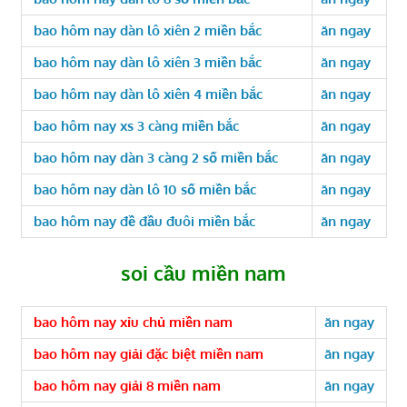
bao hôm nay dàn lô xiên 2 miền bắc
ăn ngay
bao hôm nay dàn lô xiên 3 miền bắc
ăn ngay
bao hôm nay dàn lô xiên 4 miền bắc
ăn ngay
bao hôm nay xs 3 càng miền bắc
ăn ngay
bao hôm nay dàn 3 càng 2 số miền bắc
ăn ngay
bao hôm nay dàn lô 10 số miền bắc
ăn ngay
bao hôm nay đề đầu đuôi miền bắc
ăn ngay
soi cầu miền nam
bao hôm nay xỉu chủ miền nam
ăn ngay
bao hôm nay giải đặc biệt miền nam
ăn ngay
bao hôm nay giải 8 miền nam
ăn ngay