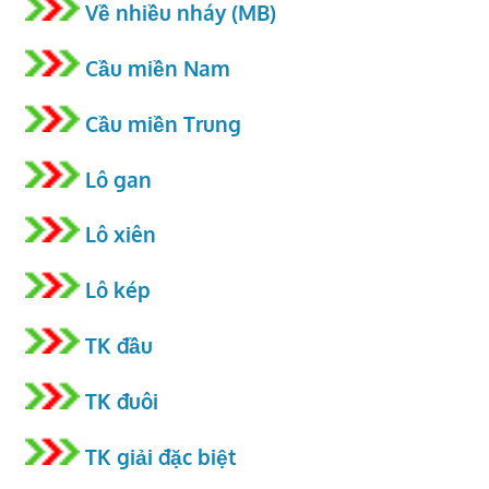
Về nhiều nháy (MB)
Cầu miền Nam
Cầu miền Trung
Lô gan
Lô xiên
Lô kép
TK đầu
TK đuôi
TK giải đặc biệt