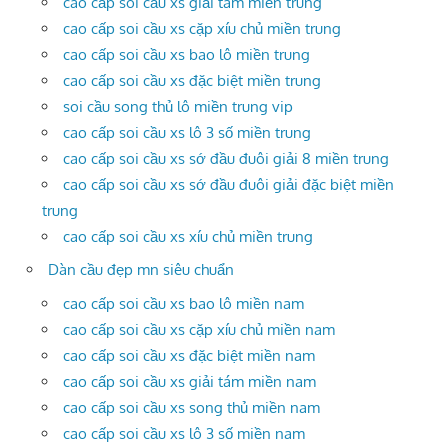
cao cấp soi cầu xs giải tám miền trung
cao cấp soi cầu xs cặp xíu chủ miền trung
cao cấp soi cầu xs bao lô miền trung
cao cấp soi cầu xs đặc biệt miền trung
soi cầu song thủ lô miền trung vip
cao cấp soi cầu xs lô 3 số miền trung
cao cấp soi cầu xs sớ đầu đuôi giải 8 miền trung
cao cấp soi cầu xs sớ đầu đuôi giải đặc biệt miền
trung
cao cấp soi cầu xs xíu chủ miền trung
Dàn cầu đẹp mn siêu chuẩn
cao cấp soi cầu xs bao lô miền nam
cao cấp soi cầu xs cặp xíu chủ miền nam
cao cấp soi cầu xs đặc biệt miền nam
cao cấp soi cầu xs giải tám miền nam
cao cấp soi cầu xs song thủ miền nam
cao cấp soi cầu xs lô 3 số miền nam