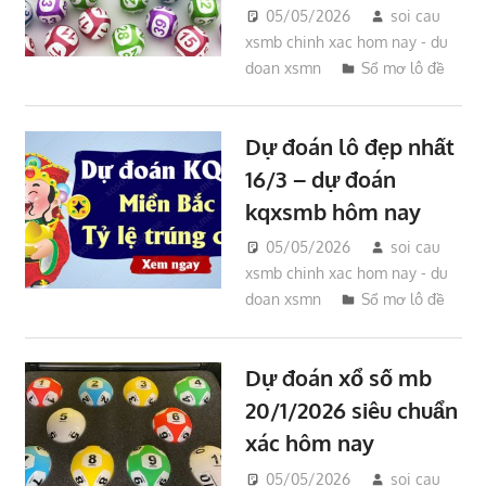
05/05/2026
soi cau
xsmb chinh xac hom nay - du
doan xsmn
Sổ mơ lô đề
Dự đoán lô đẹp nhất
16/3 – dự đoán
kqxsmb hôm nay
05/05/2026
soi cau
xsmb chinh xac hom nay - du
doan xsmn
Sổ mơ lô đề
Dự đoán xổ số mb
20/1/2026 siêu chuẩn
xác hôm nay
05/05/2026
soi cau