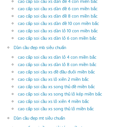
cao cấp soi cầu xs dàn đề 4 con miền bắc
cao cấp soi cầu xs dàn đề 6 con miền bắc
cao cấp soi cầu xs dàn đề 8 con miền bắc
cao cấp soi cầu xs dàn đề 10 con miền bắc
cao cấp soi cầu xs dàn lô 10 con miền bắc
cao cấp soi cầu xs dàn lô 6 con miền bắc
Dàn cầu đẹp mb siêu chuẩn
cao cấp soi cầu xs dàn lô 4 con miền bắc
cao cấp soi cầu xs dàn lô 8 con miền bắc
cao cấp soi cầu xs đề đầu đuôi miền bắc
cao cấp soi cầu xs lô xiên 2 miền bắc
cao cấp soi cầu xs song thủ đề miền bắc
cao cấp soi cầu xs song thủ lô kép miền bắc
cao cấp soi cầu xs lô xiên 4 miền bắc
cao cấp soi cầu xs song thủ lô miền bắc
Dàn cầu đẹp mt siêu chuẩn