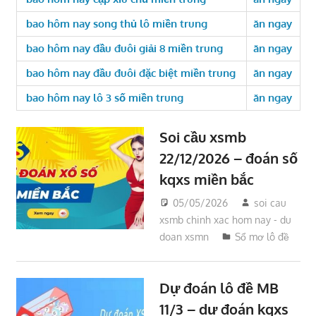
bao hôm nay song thủ lô miền trung
ăn ngay
bao hôm nay đầu đuôi giải 8 miền trung
ăn ngay
bao hôm nay đầu đuôi đặc biệt miền trung
ăn ngay
bao hôm nay lô 3 số miền trung
ăn ngay
Soi cầu xsmb
22/12/2026 – đoán số
kqxs miền bắc
05/05/2026
soi cau
xsmb chinh xac hom nay - du
doan xsmn
Sổ mơ lô đề
Dự đoán lô đề MB
11/3 – dự đoán kqxs