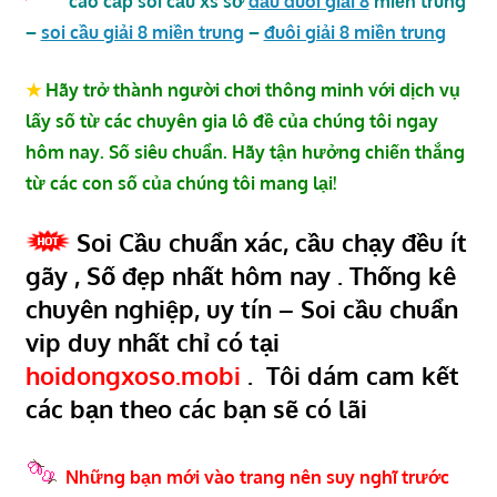
cao cấp soi cầu xs sớ
đầu đuôi giải 8
miền trung
–
soi cầu giải 8 miền trung
–
đuôi giải 8 miền trung
★
Hãy trở thành người chơi thông minh với dịch vụ
lấy số từ các chuyên gia lô đề của chúng tôi ngay
hôm nay. Số siêu chuẩn. Hãy tận hưởng chiến thắng
từ các con số của chúng tôi mang lại!
Soi Cầu chuẩn xác, cầu chạy đều ít
gãy , Số đẹp nhất hôm nay . Thống kê
chuyên nghiệp, uy tín – Soi cầu chuẩn
vip duy nhất chỉ có tại
hoidongxoso.mobi
. Tôi dám cam kết
các bạn theo các bạn sẽ có lãi
Những bạn mới vào trang nên suy nghĩ trước