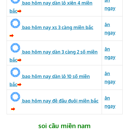
bao hôm nay dàn lô xiên 4 miền
ngay
bắc
ăn
bao hôm nay xs 3 càng miền bắc
ngay
ăn
bao hôm nay dàn 3 càng 2 số miền
ngay
bắc
ăn
bao hôm nay dàn lô 10 số miền
ngay
bắc
ăn
bao hôm nay đề đầu đuôi miền bắc
ngay
soi cầu miền nam