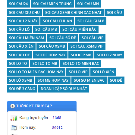
SOI CAU24
SOI CAU MIEN TRUNG
SOI CAU MN
SOI CAU XIU CHU
SOICAU XSMB CHINH XAC NHAT
SOI CẦU
SOI CẦU 2 NHÁY
SOI CẦU CHUẨN
SOI CẦU GIẢI 8
SOI CẦU LÔ
SOI CẦU MB
SOI CẦU MIỀN BẮC
SOI CẦU MIỀN NAM
SOI CẦU SỐ ĐỀ
SOI CẦU VIP
SOI CẦU XIÊN
SOI CẦU XSMB
SOI CẦU XSMB VIP
SOI CẦU ĐỀ
SOI DE HOM NAY
SOI KEP MB
SOI LO 2 NHAY
SOI LO TO
SOI LO TO MB
SOI LO TO MIEN BAC
SOI LO TO MIEN BAC HOM NAY
SOI LO VIP
SOI LÔ XIÊN
SOI LÔ XSMB
SOI MB HOM NAY
SOI SO MIEN BAC
SOI ĐỀ
SOI ĐỀ 3 CÀNG
ĐOÁN 1 CẶP SỐ DUY NHẤT