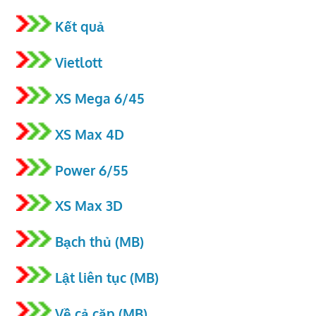
Kết quả
Vietlott
XS Mega 6/45
XS Max 4D
Power 6/55
XS Max 3D
Bạch thủ (MB)
Lật liên tục (MB)
Về cả cặp (MB)