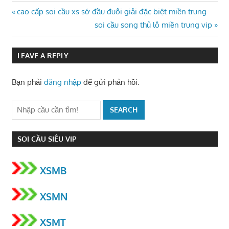
Điều
Previous
cao cấp soi cầu xs sớ đầu đuôi giải đặc biệt miền trung
Post:
Next
soi cầu song thủ lô miền trung vip
hướng
Post:
bài
LEAVE A REPLY
viết
Bạn phải
đăng nhập
để gửi phản hồi.
SEARCH
SOI CẦU SIÊU VIP
XSMB
XSMN
XSMT