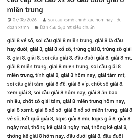
miền trung
07/08/2026
soi cau xsmb chinh xac hom nay - du
doan xsmn
Dàn cầu đẹp mt siêu chuẩn
giải 8 vé số, soi cầu giải 8 miền trung, giải 8 là đầu
hay đuôi, giải 8, giải 8 xổ số, trúng giải 8, trúng số giải
8, giai 8, giải 8, soi cầu giải 8, đầu đuôi giải 8, giải 8 mt,
giải 8 miền trung, giai 8 mien trung, soi cầu giải 8
miền trung, tính giải 8, giải 8 hôm nay, giải tám mt,
soi cầu giái tám, giải 8 đề, giải 8 víp, chốt số giải 8,
xem giải 8, soi cầu giải 8 hôm nay, giải 8 ăn bao
nhiêu, chốt số giải tám, giải 8 miền trung hôm nay,
giải 8 xsmt, giải 8 xổ số, giải 8 xổ số miền trung, giải 8
vé số, kết quả giải 8, kqxs giải 8 mb, kqxs giải8, giải 8
ngày mai, thống kê giải 8 ngày mai, thống kê giải 8,
thống kê giải 8 hôm nay, đầu đuôi giải 8, đầu đuôi