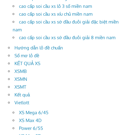
cao cấp soi cầu xs lô 3 số miền nam
cao cấp soi cầu xs xíu chủ miền nam
cao cấp soi cầu xs sớ đầu đuôi giải đặc biệt miền
nam
cao cấp soi cầu xs sớ đầu đuôi giải 8 miền nam
Hướng dẫn lô đề chuẩn
Sổ mơ lô đề
KẾT QUẢ XS
XSMB
XSMN
XSMT
Kết quả
Vietlott
XS Mega 6/45
XS Max 4D
Power 6/55