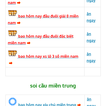
ngay
nam
ăn
bao hôm nay đầu đuôi giải 8 miền
ngay
nam
ăn
bao hôm nay đầu đuôi đặc biệt
ngay
miền nam
ăn
bao hôm nay xs lô 3 số miền nam
ngay
soi cầu miền trung
ăn
bao hôm nay xỉu chủ miền trung
ngay