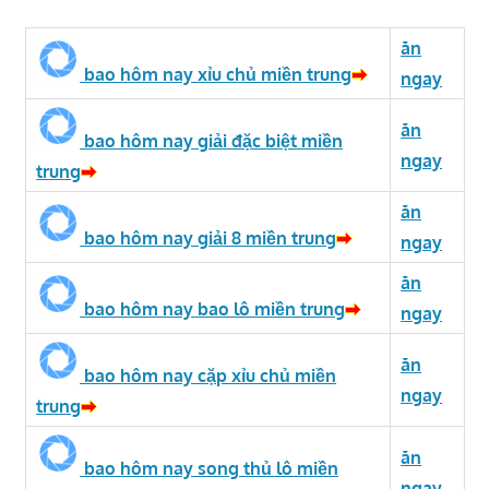
ăn
bao hôm nay xỉu chủ miền trung
ngay
ăn
bao hôm nay giải đặc biệt miền
ngay
trung
ăn
bao hôm nay giải 8 miền trung
ngay
ăn
bao hôm nay bao lô miền trung
ngay
ăn
bao hôm nay cặp xỉu chủ miền
ngay
trung
ăn
bao hôm nay song thủ lô miền
ngay