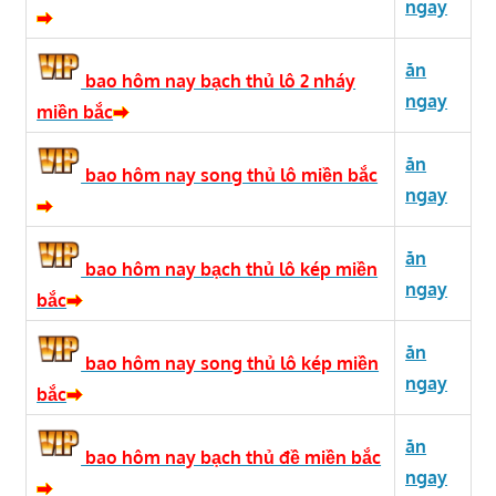
ngay
ăn
bao hôm nay bạch thủ lô 2 nháy
ngay
miền bắc
ăn
bao hôm nay song thủ lô miền bắc
ngay
ăn
bao hôm nay bạch thủ lô kép miền
ngay
bắc
ăn
bao hôm nay song thủ lô kép miền
ngay
bắc
ăn
bao hôm nay bạch thủ đề miền bắc
ngay