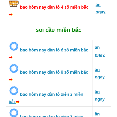
ăn
bao hôm nay dàn lô 4 số miền bắc
ngay
soi cầu miền bắc
ăn
bao hôm nay dàn lô 6 số miền bắc
ngay
ăn
bao hôm nay dàn lô 8 số miền bắc
ngay
ăn
bao hôm nay dàn lô xiên 2 miền
ngay
bắc
ăn
bao hôm nay dàn lô xiên 3 miền