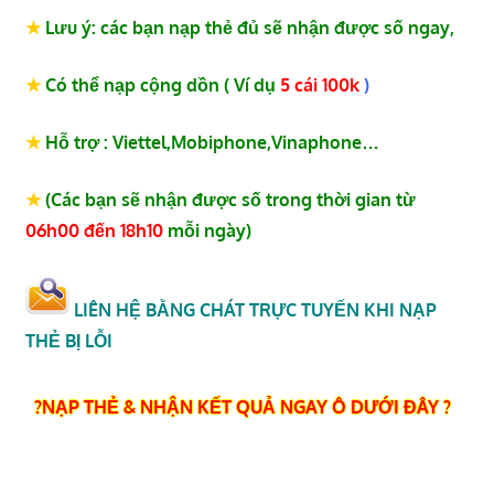
★
Lưu ý: các bạn nạp thẻ đủ
sẽ nhận được số ngay,
★
Có thể nạp cộng dồn ( Ví dụ
5
cái 100k
)
★
Hỗ trợ : Viettel,Mobiphone,Vinaphone…
★
(Các bạn sẽ nhận được số trong thời gian từ
06h00 đến 18h10
mỗi ngày)
LIÊN HỆ BẰNG CHÁT TRỰC TUYẾN KHI NẠP
THẺ BỊ LỖI
?NẠP THẺ & NHẬN KẾT QUẢ NGAY Ô DƯỚI ĐÂY ?