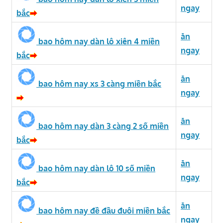
ngay
bắc
ăn
bao hôm nay dàn lô xiên 4 miền
ngay
bắc
ăn
bao hôm nay xs 3 càng miền bắc
ngay
ăn
bao hôm nay dàn 3 càng 2 số miền
ngay
bắc
ăn
bao hôm nay dàn lô 10 số miền
ngay
bắc
ăn
bao hôm nay đề đầu đuôi miền bắc
ngay