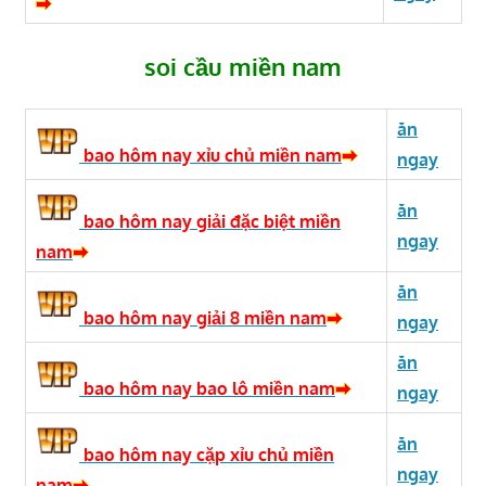
soi cầu miền nam
ăn
bao hôm nay xỉu chủ miền nam
ngay
ăn
bao hôm nay giải đặc biệt miền
ngay
nam
ăn
bao hôm nay giải 8 miền nam
ngay
ăn
bao hôm nay bao lô miền nam
ngay
ăn
bao hôm nay cặp xỉu chủ miền
ngay
nam