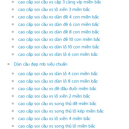
cao cấp soi cầu xs cặp 3 càng víp miền bắc
cao cấp soi cầu xs lô xiên 3 miền bắc
cao cấp soi cầu xs dàn đề 4 con miền bắc
cao cấp soi cầu xs dàn đề 6 con miền bắc
cao cấp soi cầu xs dàn đề 8 con miền bắc
cao cấp soi cầu xs dàn đề 10 con miền bắc
cao cấp soi cầu xs dàn lô 10 con miền bắc
cao cấp soi cầu xs dàn lô 6 con miền bắc
Dàn cầu đẹp mb siêu chuẩn
cao cấp soi cầu xs dàn lô 4 con miền bắc
cao cấp soi cầu xs dàn lô 8 con miền bắc
cao cấp soi cầu xs đề đầu đuôi miền bắc
cao cấp soi cầu xs lô xiên 2 miền bắc
cao cấp soi cầu xs song thủ đề miền bắc
cao cấp soi cầu xs song thủ lô kép miền bắc
cao cấp soi cầu xs lô xiên 4 miền bắc
cao cấp soi cầu xs song thủ lô miền bắc