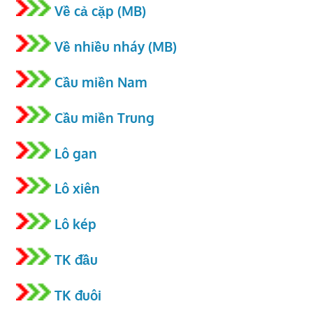
Về cả cặp (MB)
Về nhiều nháy (MB)
Cầu miền Nam
Cầu miền Trung
Lô gan
Lô xiên
Lô kép
TK đầu
TK đuôi