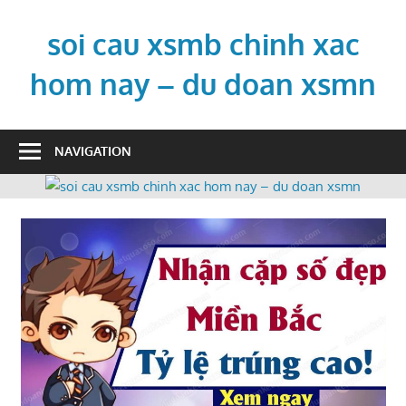
Skip
to
soi cau xsmb chinh xac
content
hom nay – du doan xsmn
soi
cau
NAVIGATION
xsmb
chinh
xac
hom
nay
–
du
doan
xsmn