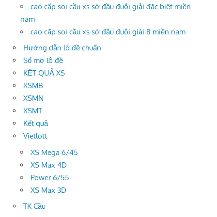
cao cấp soi cầu xs sớ đầu đuôi giải đặc biệt miền
nam
cao cấp soi cầu xs sớ đầu đuôi giải 8 miền nam
Hướng dẫn lô đề chuẩn
Sổ mơ lô đề
KẾT QUẢ XS
XSMB
XSMN
XSMT
Kết quả
Vietlott
XS Mega 6/45
XS Max 4D
Power 6/55
XS Max 3D
TK Cầu