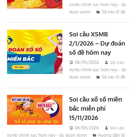
xsmb chinh xac hom nay - du
doan xsmn
Sổ mơ lô đề
Soi cầu XSMB
2/1/2026 – Dự đoán
số đề hôm nay
06/05/2026
soi cau
xsmb chinh xac hom nay - du
doan xsmn
Sổ mơ lô đề
Soi cầu xổ số miền
bắc miễn phí
15/11/2026
06/05/2026
soi cau
xsmb chinh xac hom nay - du doan xsmn
Hướng dẫn lô