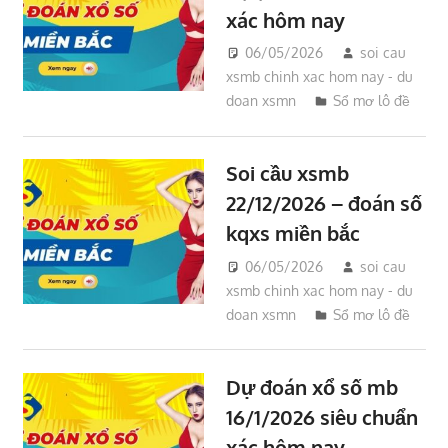
xác hôm nay
06/05/2026
soi cau
xsmb chinh xac hom nay - du
doan xsmn
Sổ mơ lô đề
Soi cầu xsmb
22/12/2026 – đoán số
kqxs miền bắc
06/05/2026
soi cau
xsmb chinh xac hom nay - du
doan xsmn
Sổ mơ lô đề
Dự đoán xổ số mb
16/1/2026 siêu chuẩn
xác hôm nay