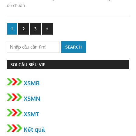
đề chuẩn
Điều
Next
1
2
3
»
Posts
hướng
SEARCH
bài
viết
SOI CẦU SIÊU VIP
XSMB
XSMN
XSMT
Kết quả