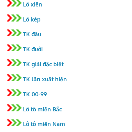
Lô xiên
Lô kép
TK đầu
TK đuôi
TK giải đặc biệt
TK lần xuất hiện
TK 00-99
Lô tô miền Bắc
Lô tô miền Nam