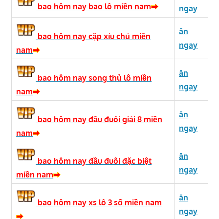
bao hôm nay bao lô miền nam
ngay
ăn
bao hôm nay cặp xỉu chủ miền
ngay
nam
ăn
bao hôm nay song thủ lô miền
ngay
nam
ăn
bao hôm nay đầu đuôi giải 8 miền
ngay
nam
ăn
bao hôm nay đầu đuôi đặc biệt
ngay
miền nam
ăn
bao hôm nay xs lô 3 số miền nam
ngay