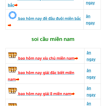
ngay
bắc
ăn
bao hôm nay đề đầu đuôi miền bắc
ngay
soi cầu miền nam
ăn
bao hôm nay xỉu chủ miền nam
ngay
ăn
bao hôm nay giải đặc biệt miền
ngay
nam
ăn
bao hôm nay giải 8 miền nam
ngay
ăn