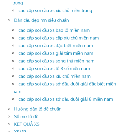
trung
cao cấp soi cầu xs xíu chủ miền trung
Dàn cầu đẹp mn siêu chuẩn
cao cấp soi cầu xs bao lô miền nam
cao cấp soi cầu xs cặp xíu chủ miền nam
cao cấp soi cầu xs đặc biệt miền nam
cao cấp soi cầu xs giải tám miền nam
cao cấp soi cầu xs song thủ miền nam
cao cấp soi cầu xs lô 3 số miền nam
cao cấp soi cầu xs xíu chủ miền nam
cao cấp soi cầu xs sớ đầu đuôi giải đặc biệt miền
nam
cao cấp soi cầu xs sớ đầu đuôi giải 8 miền nam
Hướng dẫn lô đề chuẩn
Sổ mơ lô đề
KẾT QUẢ XS
XSMB