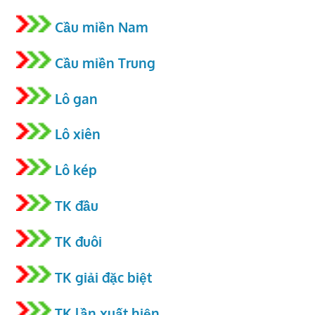
Cầu miền Nam
Cầu miền Trung
Lô gan
Lô xiên
Lô kép
TK đầu
TK đuôi
TK giải đặc biệt
TK lần xuất hiện