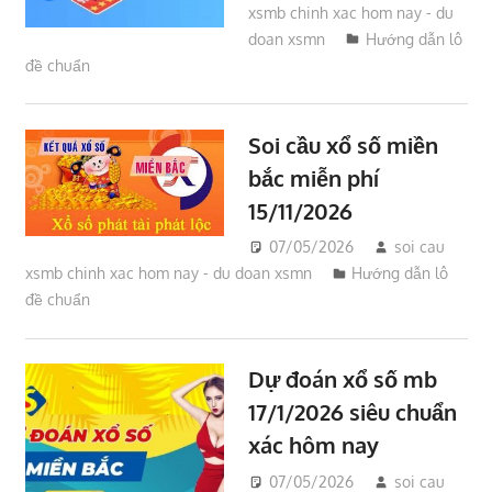
xsmb chinh xac hom nay - du
doan xsmn
Hướng dẫn lô
đề chuẩn
Soi cầu xổ số miền
bắc miễn phí
15/11/2026
07/05/2026
soi cau
xsmb chinh xac hom nay - du doan xsmn
Hướng dẫn lô
đề chuẩn
Dự đoán xổ số mb
17/1/2026 siêu chuẩn
xác hôm nay
07/05/2026
soi cau