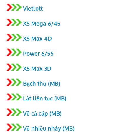
Vietlott
XS Mega 6/45
XS Max 4D
Power 6/55
XS Max 3D
Bạch thủ (MB)
Lật liên tục (MB)
Về cả cặp (MB)
Về nhiều nháy (MB)