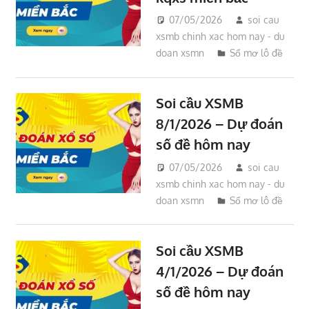
07/05/2026
soi cau
xsmb chinh xac hom nay - du
doan xsmn
Sổ mơ lô đề
Soi cầu XSMB
8/1/2026 – Dự đoán
số đề hôm nay
07/05/2026
soi cau
xsmb chinh xac hom nay - du
doan xsmn
Sổ mơ lô đề
Soi cầu XSMB
4/1/2026 – Dự đoán
số đề hôm nay