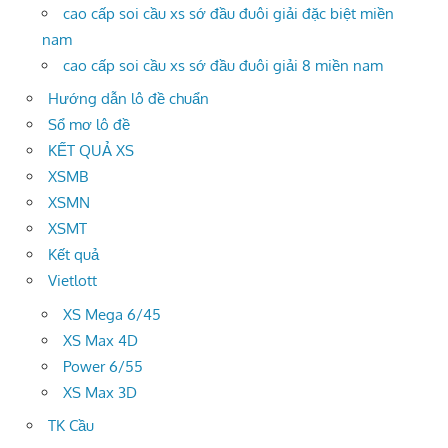
cao cấp soi cầu xs sớ đầu đuôi giải đặc biệt miền
nam
cao cấp soi cầu xs sớ đầu đuôi giải 8 miền nam
Hướng dẫn lô đề chuẩn
Sổ mơ lô đề
KẾT QUẢ XS
XSMB
XSMN
XSMT
Kết quả
Vietlott
XS Mega 6/45
XS Max 4D
Power 6/55
XS Max 3D
TK Cầu