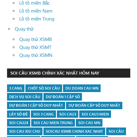
Lô tô miền Bắc
Lô tô miền Nam
Lô tô miền Trung
Quay thử
Quay thử XSMB
Quay thử XSMT
Quay thử XSMN
SOI CẦU XSMB CHÍNH XÁC NHẤT HÔM NAY
3 CANG
CHỐT SỐ SOI CẦU
DU DOAN CAU MN
DỊCH VỤ SOI CẦU
DỰ ĐOÁN 1 CẶP SỐ
DỰ ĐOÁN 1 CẶP SỐ DUY NHẤT
DỰ ĐOÁN CẶP SỐ DUY NHẤT
LẤY SỐ ĐỀ
SOI 3 CANG
SOI CAU3
SOI CAU3 MIEN
SOI CAU24
SOI CAU MIEN TRUNG
SOI CAU MN
SOI CAU XIU CHU
SOICAU XSMB CHINH XAC NHAT
SOI CẦU