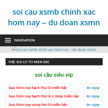
Skip
to
soi cau xsmb chinh xac
content
hom nay – du doan xsmn
soi
cau
NAVIGATION
xsmb
chinh
xac
THẺ:
SOI LO TO MIEN BAC
hom
nay
soi cầu siêu vip
–
du
bao hôm nay bạch thủ lô miền bắc
ăn ngay
doan
xsmn
bao hôm nay bạch thủ lô 2 nháy miền bắc
ăn ngay
bao hôm nay song thủ lô miền bắc
ăn ngay