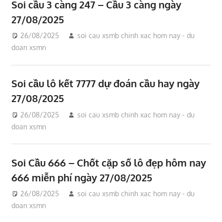
Soi cầu 3 càng 247 – Cầu 3 càng ngày
27/08/2025
26/08/2025
soi cau xsmb chinh xac hom nay - du
doan xsmn
Soi cầu lô kết 7777 dự đoán cầu hay ngày
27/08/2025
26/08/2025
soi cau xsmb chinh xac hom nay - du
doan xsmn
Soi Cầu 666 – Chốt cặp số lô đẹp hôm nay
666 miễn phí ngày 27/08/2025
26/08/2025
soi cau xsmb chinh xac hom nay - du
doan xsmn