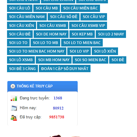
SOI CẦU LÔ
SOI CẦU MB
SOI CẦU MIỀN BẮC
SOI CẦU MIỀN NAM
SOI CẦU SỐ ĐỀ
SOI CẦU VIP
SOI CẦU XIÊN
SOI CẦU XSMB
SOI CẦU XSMB VIP
SOI CẦU ĐỀ
SOI DE HOM NAY
SOI KEP MB
SOI LO 2 NHAY
SOI LO TO
SOI LO TO MB
SOI LO TO MIEN BAC
SOI LO TO MIEN BAC HOM NAY
SOI LO VIP
SOI LÔ XIÊN
SOI LÔ XSMB
SOI MB HOM NAY
SOI SO MIEN BAC
SOI ĐỀ
SOI ĐỀ 3 CÀNG
ĐOÁN 1 CẶP SỐ DUY NHẤT