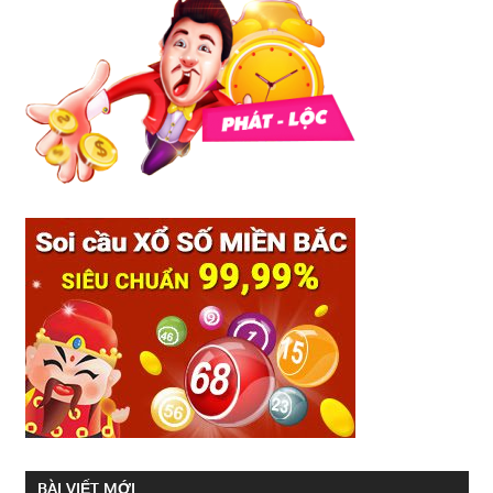
BÀI VIẾT MỚI