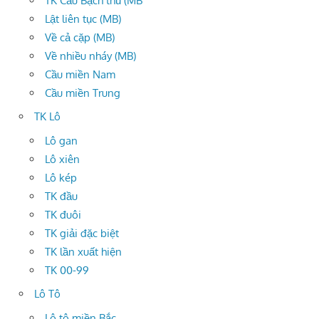
TK Cầu Bạch thủ (MB
Lật liên tục (MB)
Về cả cặp (MB)
Về nhiều nháy (MB)
Cầu miền Nam
Cầu miền Trung
TK Lô
Lô gan
Lô xiên
Lô kép
TK đầu
TK đuôi
TK giải đặc biệt
TK lần xuất hiện
TK 00-99
Lô Tô
Lô tô miền Bắc