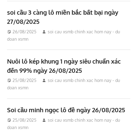
soi cầu 3 càng lô miền bắc bất bại ngày
27/08/2025
26/08/2025
soi cau xsmb chinh xac hom nay - du
doan xsmn
Nuôi lô kép khung 1 ngày siêu chuẩn xác
đến 99% ngày 26/08/2025
25/08/2025
soi cau xsmb chinh xac hom nay - du
doan xsmn
Soi cầu minh ngọc lô đề ngày 26/08/2025
25/08/2025
soi cau xsmb chinh xac hom nay - du
doan xsmn