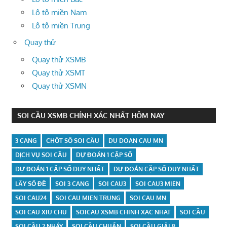
Lô tô miền Nam
Lô tô miền Trung
Quay thử
Quay thử XSMB
Quay thử XSMT
Quay thử XSMN
SOI CẦU XSMB CHÍNH XÁC NHẤT HÔM NAY
3 CANG
CHỐT SỐ SOI CẦU
DU DOAN CAU MN
DỊCH VỤ SOI CẦU
DỰ ĐOÁN 1 CẶP SỐ
DỰ ĐOÁN 1 CẶP SỐ DUY NHẤT
DỰ ĐOÁN CẶP SỐ DUY NHẤT
LẤY SỐ ĐỀ
SOI 3 CANG
SOI CAU3
SOI CAU3 MIEN
SOI CAU24
SOI CAU MIEN TRUNG
SOI CAU MN
SOI CAU XIU CHU
SOICAU XSMB CHINH XAC NHAT
SOI CẦU
SOI CẦU 2 NHÁY
SOI CẦU CHUẨN
SOI CẦU GIẢI 8