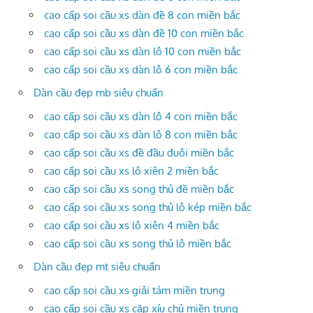
cao cấp soi cầu xs dàn đề 8 con miền bắc
cao cấp soi cầu xs dàn đề 10 con miền bắc
cao cấp soi cầu xs dàn lô 10 con miền bắc
cao cấp soi cầu xs dàn lô 6 con miền bắc
Dàn cầu đẹp mb siêu chuẩn
cao cấp soi cầu xs dàn lô 4 con miền bắc
cao cấp soi cầu xs dàn lô 8 con miền bắc
cao cấp soi cầu xs đề đầu đuôi miền bắc
cao cấp soi cầu xs lô xiên 2 miền bắc
cao cấp soi cầu xs song thủ đề miền bắc
cao cấp soi cầu xs song thủ lô kép miền bắc
cao cấp soi cầu xs lô xiên 4 miền bắc
cao cấp soi cầu xs song thủ lô miền bắc
Dàn cầu đẹp mt siêu chuẩn
cao cấp soi cầu xs giải tám miền trung
cao cấp soi cầu xs cặp xíu chủ miền trung