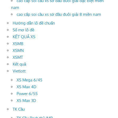
cao cấp soi cầu xs sớ đầu đuôi giải đặc biệt miền
nam
cao cấp soi cầu xs sớ đầu đuôi giải 8 miền nam
Hướng dẫn lô đề chuẩn
Sổ mơ lô đề
KẾT QUẢ XS
XSMB
XSMN
XSMT
Kết quả
Vietlott
XS Mega 6/45
XS Max 4D
Power 6/55
XS Max 3D
TK Cầu