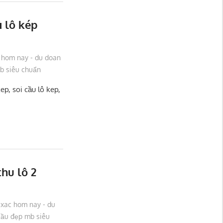
ủ lô kép
 hom nay - du doan
mb siêu chuẩn
ep, soi cầu lô kep,
thu lô 2
 xac hom nay - du
cầu đẹp mb siêu