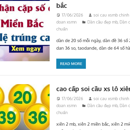
bắc
17/06/2026
soi cau xsmb chinh
doan xsmn
Dàn cầu đẹp mb
,
Dàn 
chuẩn
dàn de 20 số mỗi ngày, dàn đề 36 số 
dan 36 so, taodande, dàn de 64 số h
READ MORE
cao cấp soi cầu xs lô xi
17/06/2026
soi cau xsmb chinh
doan xsmn
Dàn cầu đẹp mb
,
Dàn 
chuẩn
xiên 2 mb, xiên 2 miền bắc, xiên 2 m