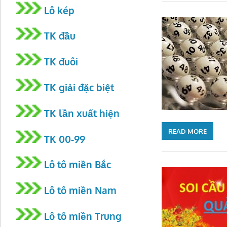
Lô kép
TK đầu
TK đuôi
TK giải đặc biệt
TK lần xuất hiện
READ MORE
TK 00-99
Lô tô miền Bắc
Lô tô miền Nam
Lô tô miền Trung