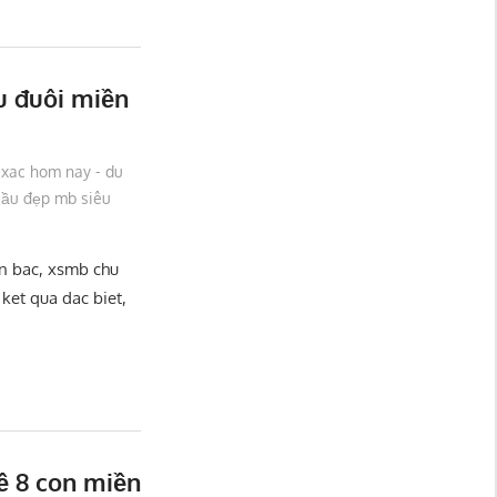
u đuôi miền
 xac hom nay - du
cầu đẹp mb siêu
en bac, xsmb chu
 ket qua dac biet,
ề 8 con miền