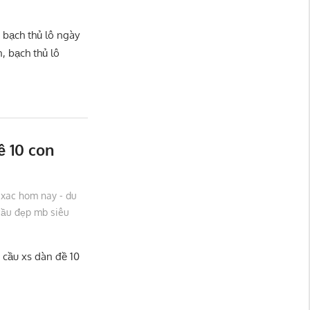
, bạch thủ lô ngày
, bạch thủ lô
ề 10 con
 xac hom nay - du
cầu đẹp mb siêu
 cầu xs dàn đề 10