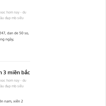
 xac hom nay - du
cầu đẹp mb siêu
247, dan de 50 so,
àng ngày,
ên 3 miền bắc
 xac hom nay - du
cầu đẹp mb siêu
iền nam, xiên 2