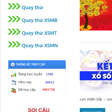
Quay thử
Quay thử XSMB
Quay thử XSMT
Quay thử XSMN
con miền bắc – soi