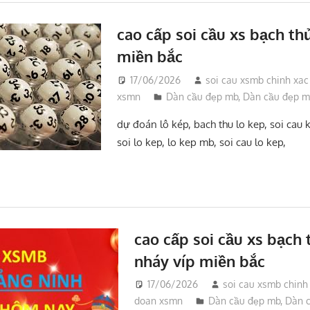
cao cấp soi cầu xs bạch th
miền bắc
17/06/2026
soi cau xsmb chinh xac
xsmn
Dàn cầu đẹp mb
,
Dàn cầu đẹp 
dự đoán lô kép, bach thu lo kep, soi cau k
soi lo kep, lo kep mb, soi cau lo kep,
cao cấp soi cầu xs bạch 
nháy víp miền bắc
17/06/2026
soi cau xsmb chinh
doan xsmn
Dàn cầu đẹp mb
,
Dàn 