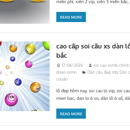
miễn phí, xiên 2 vip, xiên 3 miền bắc, 
READ MORE
cao cấp soi cầu xs dàn l
bắc
17/06/2026
soi cau xsmb chinh
doan xsmn
Dàn cầu đẹp mb
,
Dàn 
chuẩn
lô đẹp hôm nay, soi cau lo vip, soi ca
mien bac, dan lo 6 so, dàn lô 6 số, d
READ MORE