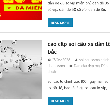
dàn de 60 số víp miễn phí, dàn đề 36
số vip, dàn de 50 số víp, dan de 36,
READ MORE
cao cấp soi cầu xs dàn l
bắc
17/06/2026
soi cau xsmb chinh
doan xsmn
Dàn cầu đẹp mb
,
Dàn 
chuẩn
soi cau lo chinh xac 100 ngay mai, soi
lo, cầu lô, bao lô là gì, soi cau lo vip,
READ MORE