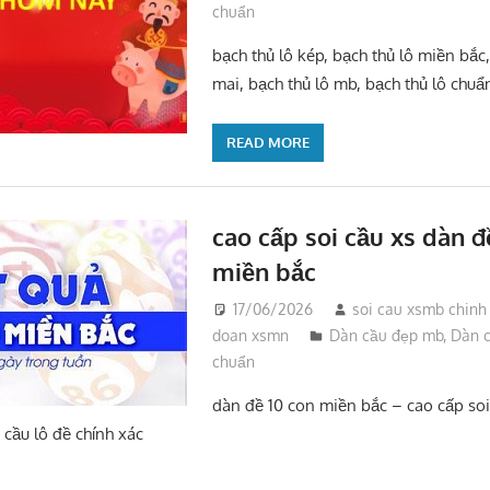
chuẩn
bạch thủ lô kép, bạch thủ lô miền bắc
mai, bạch thủ lô mb, bạch thủ lô chuẩn
READ MORE
cao cấp soi cầu xs dàn đ
miền bắc
17/06/2026
soi cau xsmb chinh
doan xsmn
Dàn cầu đẹp mb
,
Dàn 
chuẩn
dàn đề 10 con miền bắc – cao cấp soi
 cầu lô đề chính xác