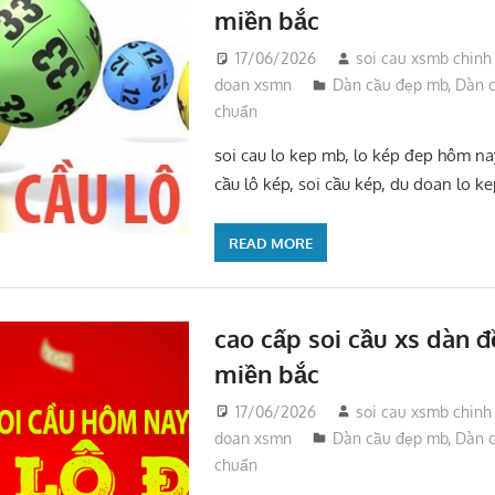
miền bắc
17/06/2026
soi cau xsmb chinh
doan xsmn
Dàn cầu đẹp mb
,
Dàn 
chuẩn
soi cau lo kep mb, lo kép đep hôm nay
cầu lô kép, soi cầu kép, du doan lo k
READ MORE
cao cấp soi cầu xs dàn đ
miền bắc
17/06/2026
soi cau xsmb chinh
doan xsmn
Dàn cầu đẹp mb
,
Dàn 
chuẩn