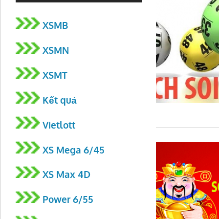
XSMB
XSMN
XSMT
Kết quả
Vietlott
XS Mega 6/45
XS Max 4D
Power 6/55