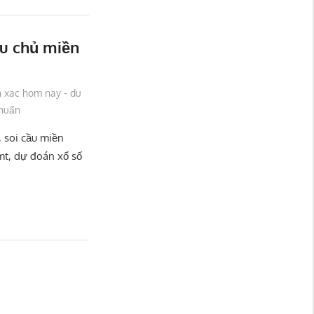
íu chủ miền
h xac hom nay - du
chuẩn
, soi cầu miền
mt, dự đoán xổ số