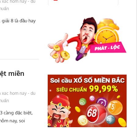
h xac hom nay - du
chuẩn
, giải 8 là đầu hay
iệt miền
h xac hom nay - du
chuẩn
 3 càng đặc biệt,
 hôm nay, soi