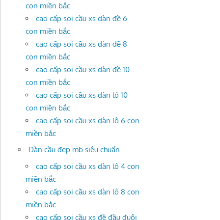
con miền bắc
cao cấp soi cầu xs dàn đề 6
con miền bắc
cao cấp soi cầu xs dàn đề 8
con miền bắc
cao cấp soi cầu xs dàn đề 10
con miền bắc
cao cấp soi cầu xs dàn lô 10
con miền bắc
cao cấp soi cầu xs dàn lô 6 con
miền bắc
Dàn cầu đẹp mb siêu chuẩn
cao cấp soi cầu xs dàn lô 4 con
miền bắc
cao cấp soi cầu xs dàn lô 8 con
miền bắc
cao cấp soi cầu xs đề đầu đuôi