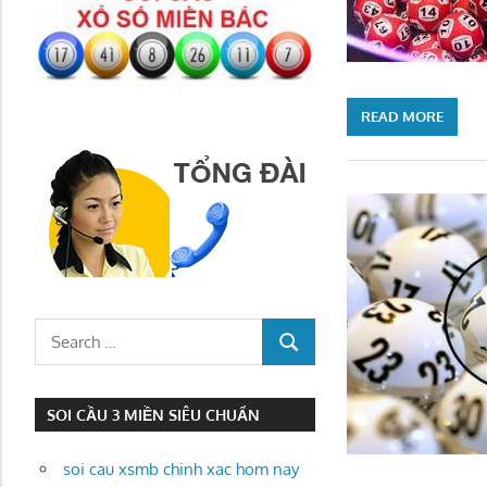
READ MORE
Search
SEARCH
for:
SOI CẦU 3 MIỀN SIÊU CHUẨN
soi cau xsmb chinh xac hom nay