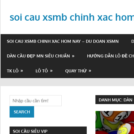
Skip
to
soi cau xsmb chinh xac ho
content
soi
cau
SOI CAU XSMB CHINH XAC HOM NAY – DU DOAN XSMN
D
xsmb
chinh
DÀN CẦU ĐẸP MN SIÊU CHUẨN
HƯỚNG DẪN LÔ ĐỀ C
xac
hom
TK LÔ
LÔ TÔ
QUAY THỬ
nay
–
du
doan
DANH MỤC:
DÀN
xsmn
SEARCH
SOI CẦU SIÊU VIP