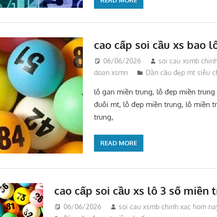
READ MORE
cao cấp soi cầu xs bao l
06/06/2026
soi cau xsmb chin
doan xsmn
Dàn cầu đẹp mt siêu 
lô gan miền trung, lô đẹp miền trung
đuôi mt, lô đẹp miền trung, lô miền t
trung,
READ MORE
cao cấp soi cầu xs lô 3 số miền 
06/06/2026
soi cau xsmb chinh xac hom na