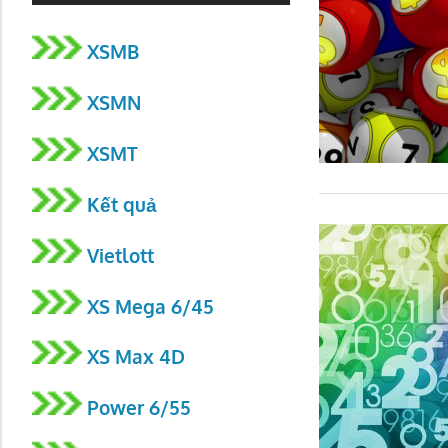
XSMB
XSMN
XSMT
Kết quả
Vietlott
XS Mega 6/45
XS Max 4D
Power 6/55