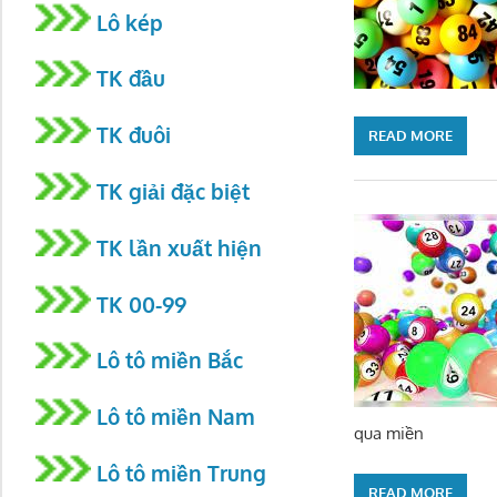
Lô kép
TK đầu
TK đuôi
READ MORE
TK giải đặc biệt
TK lần xuất hiện
TK 00-99
Lô tô miền Bắc
Lô tô miền Nam
qua miền
Lô tô miền Trung
READ MORE