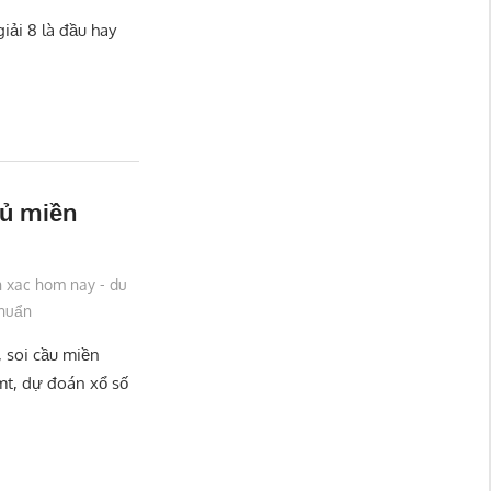
giải 8 là đầu hay
hủ miền
h xac hom nay - du
chuẩn
, soi cầu miền
mt, dự đoán xổ số